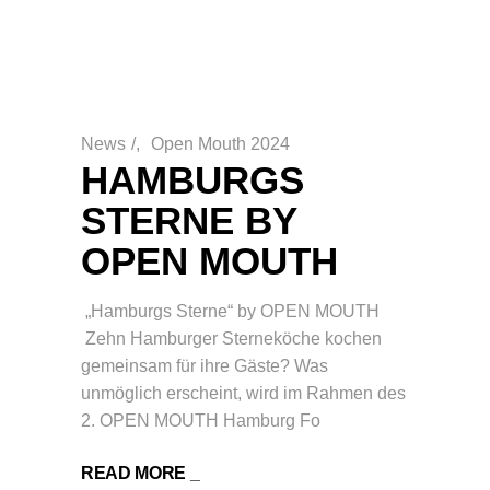
News
/
Open Mouth 2024
HAMBURGS
STERNE BY
OPEN MOUTH
„Hamburgs Sterne“ by OPEN MOUTH
Zehn Hamburger Sterneköche kochen
gemeinsam für ihre Gäste? Was
unmöglich erscheint, wird im Rahmen des
2. OPEN MOUTH Hamburg Fo
READ MORE
_