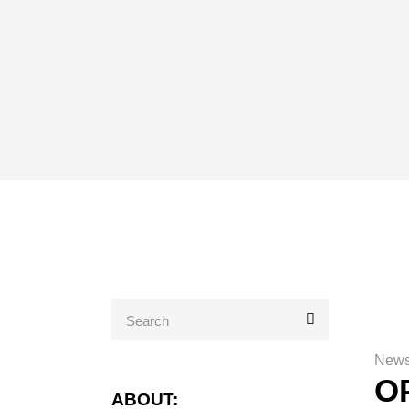
New
O
ABOUT: