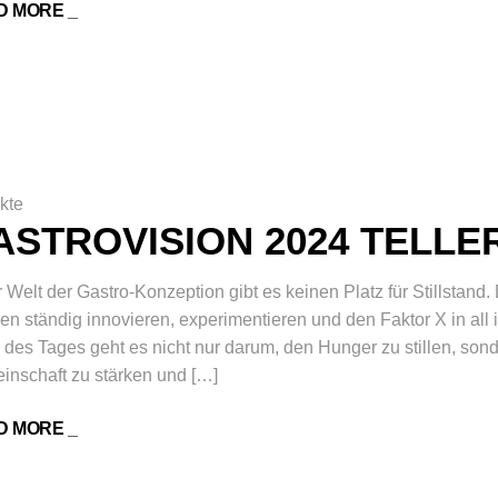
D MORE _
kte
ASTROVISION 2024 TELL
r Welt der Gastro-Konzeption gibt es keinen Platz für Stillstand. 
n ständig innovieren, experimentieren und den Faktor X in al
des Tages geht es nicht nur darum, den Hunger zu stillen, sond
nschaft zu stärken und […]
D MORE _