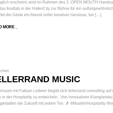
glich erscheint, wird im Rahmen des 2. OPEN MOUTH Hamburg 
das foodlab in der HafenCity zur Bühne für ein außergewöhnlic
tet die Gäste ein Abend voller kreativer Genüsse, bei […]
D MORE _
chen
ELLERRAND MUSIC
nsam mit Fabian Lorbeer begibt sich tellerrand consulting auf 
 in der Hospitality zu entwickeln . Von innovativen Klanglandsc
 gestalten die Zukunft mit jedem Ton. 🎵 #MusikInHospitality #In