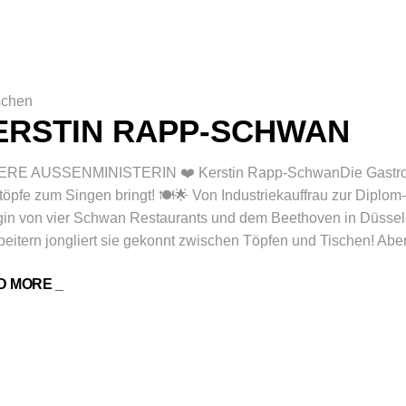
chen
ERSTIN RAPP-SCHWAN
RE AUSSENMINISTERIN ❤️ Kerstin Rapp-SchwanDie Gastronomi
öpfe zum Singen bringt! 🍽🌟 Von Industriekauffrau zur Diplom-
in von vier Schwan Restaurants und dem Beethoven in Düssel
beitern jongliert sie gekonnt zwischen Töpfen und Tischen! Abe
D MORE _