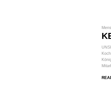
Mens
K
UNSE
Kocht
König
Mitar
REA