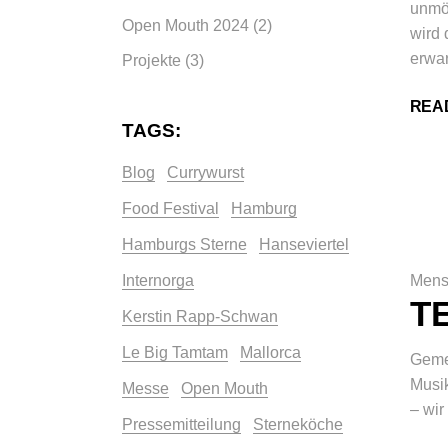
unmö
Open Mouth 2024
(2)
wird 
erwar
Projekte
(3)
REA
TAGS:
Blog
Currywurst
Food Festival
Hamburg
Hamburgs Sterne
Hanseviertel
Internorga
Mens
T
Kerstin Rapp-Schwan
Le Big Tamtam
Mallorca
Gemei
Musik
Messe
Open Mouth
– wir
Pressemitteilung
Sterneköche