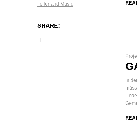
REA
Tellerrand Music
SHARE:
Proje
G
In de
müsse
Ende 
Gemei
REA